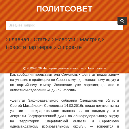
ПОЛИТСОВЕТ
14.03.2016, 14:34
ДЕПУТАТ, ВЫШЕДШИЙ ИЗ «ЕДИНОЙ РОССИИ»,
СОБРАЛСЯ БАЛЛОТИРОВАТЬСЯ ОТ «ЕДИНОЙ
Главная
РОССИИ»
Статьи
Новости
Мастрид
Новости партнеров
О проекте
Депутат свердловского Заксобрания Сергей Семеновых заявился
на праймериз в Госдуму от партии «Единая Россия». И это при
том, что всего несколько недель назад он демонстративно вышел
из фракции «Единая Россия» в Заксобрании.
2000-
2026
Информационное агентство «Политсовет»
Как сообщили представители Семеновых, депутат подал заявку
на участие в праймериз по Серовскому одномандатному округу и
по партийному списку. Заявление уже зарегистрировано в
областном отделении «Единой России».
«Депутат Законодательного собрания Свердловской области
Сергей Михайлович Семеновых 14.03.2016г. подал документы на
участие в предварительном голосовании по кандидатурам в
депутаты Государственной думы по общефедеральному округу
на территории Свердловской области и Серовскому
одномандатному избирательному округу», — говорится в