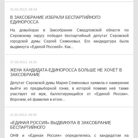
01.04.2013, 09:19
В ЗАКСОБРАНИЕ ИЗБРАЛИ БЕСПАРТИЙНОГО
ЕДИНОРОССА
На довыборах в Заксобрание Свердловской области по
Серовскому округу победил беспартийный депутат Серовской
городской думы Сергей Семеновых. Его кандидатура была
выдвинута «Единой Россией». Как...
27.03.2013, 16:31
ЖЕНА КАНДИДАТА-ЕДИНОРОССА БОЛЬШЕ НЕ ХОЧЕТ В
ЗАКСОБРАНИЕ
Депутат Серовской думы Мария Семеновых заявила о намерении
выйти из предвыборной гонки, в которой помимо неё также
участвует её муж, баллотирующийся от «Единой России».
Впрочем, её фамилия в итоге...
11.02.2013, 09:35
«ЕДИНАЯ РОССИЯ» ВЫДВИНУЛА В ЗАКСОБРАНИЕ
БЕСПАРТИЙНОГО
ОНФ и «Единая Россия» определились с кандидатом на