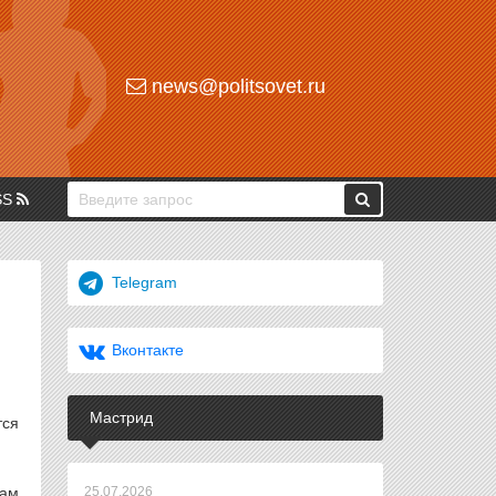
news@politsovet.ru
SS
Telegram
Вконтакте
Мастрид
тся
сам
25.07.2026