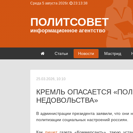
Среда 5 августа 2026г.
23:13:38
ПОЛИТСОВЕТ
информационное агентство
Статьи
Новости
Мастрид
25.03.2026, 10:10
КРЕМЛЬ ОПАСАЕТСЯ «ПО
НЕДОВОЛЬСТВА»
В администрации президента заявили, что они 
политизации социальных настроений россиян.
Как
пишет
газета «Коммерсантъ», такую уста