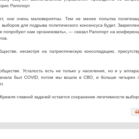
орис Рапопорт.
ет, они очень маловероятны. Тем не менее попытка политиза
е выборов для подрыва политического консенсуса будет. Закрепле
же попробуют нам организовать», — сказал Рапопорт на конферен
тов.
бществе, несмотря на патриотическую консолидацию, присутств
обществе. Усталость есть не только у населения, но и у аппара
 сначала был COVID, потом мы вошли в СВО, и больше четырех 
т.
 Кремля главной задачей остается сохранение легитимности выбор