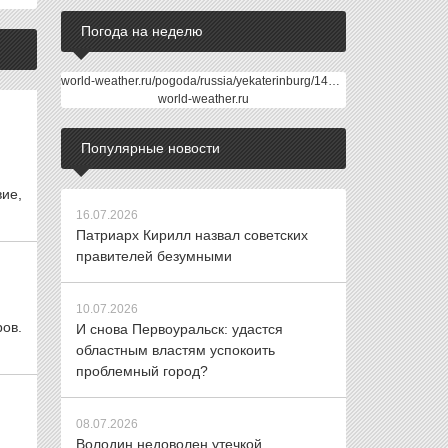
Погода на неделю
world-weather.ru/pogoda/russia/yekaterinburg/14days/
world-weather.ru
Популярные новости
ие,
16.07.2026
Патриарх Кирилл назвал советских
правителей безумными
10.07.2026
ров.
И снова Первоуральск: удастся
областным властям успокоить
проблемный город?
08.07.2026
Володин недоволен утечкой