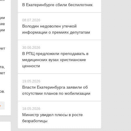
В Екатеринбурге сбили беспилотник
ции
08.07.2026
ние
Володин недоволен утечкой
ции
информации о премиях депутатам
30.06.2026
ует
В РПЦ предложили преподавать в
медицинских вузах христианские
ценности
та,
лет
19.05.2026
Власти Екатеринбурга заявили об
ов.
отсутствии планов по мобилизации
18.05.2026
Министр увидел плюсы в росте
безработицы