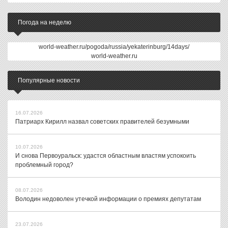
Погода на неделю
world-weather.ru/pogoda/russia/yekaterinburg/14days/
world-weather.ru
Популярные новости
16.07.2026
Патриарх Кирилл назвал советских правителей безумными
10.07.2026
И снова Первоуральск: удастся областным властям успокоить
проблемный город?
08.07.2026
Володин недоволен утечкой информации о премиях депутатам
23.07.2026