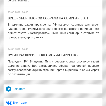
со ссылкой на...
15.06.2018, 10:05
ВИЦЕ-ГУБЕРНАТОРОВ СОБРАЛИ НА СЕМИНАР В АП
В администрации президента РФ начался семинар для вице-
губернаторов, курирующих внутреннюю политику в регионах. Как
пишет газета «Коммерсантъ», нынешний семинар, в отличие от
предыдущих, проходит на...
14.06.2018, 14:43
ПУТИН РАСШИРИЛ ПОЛНОМОЧИЯ КИРИЕНКО
Президент РФ Владимир Путин реорганизовал структуру своей
администрации. Так, расширилась сфера полномочий первого
замруководителя администрации Сергея Кириенко. Указ «О мерах
по оптимизации...
Telegram
Вконтакте