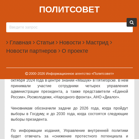
ПОЛИТСОВЕТ
31.10.2024, 10:28
ЧИНОВНИКАМ КРЕМЛЯ ПОРУЧИЛИ СНИЖАТЬ
ПРОТЕСТНЫЙ ПОТЕНЦИАЛ И ВОСПИТЫВАТЬ
Главная
ПОДРАСТАЮЩЕЕ ПОКОЛЕНИЕ
Статьи
Новости
Мастрид
Новости партнеров
О проекте
Для сотрудников администрации президента, отвечающих за
внутреннюю политику, провели семинар, на котором поставили
задачи до 2030 года.
2000-
2026
Информационное агентство «Политсовет»
Как
пишет
газета «Ведомости», семинар прошел в середине
октября 2024 года в центре знаний «Машук» в Пятигорске. В нем
принимали участие сотрудники четырех управления
администрации президента, а также представители «Единой
России», Росмолодежи, «Народного фронта», АНО «Диалог».
Чиновникам обозначили задачи до 2026 года, когда пройдут
выборы в Госдуму, и до 2030 года, когда состоятся следующие
выборы президента.
По информации издания, Управление внутренней политики
будет отвечать за «снижение протестного потенциала и