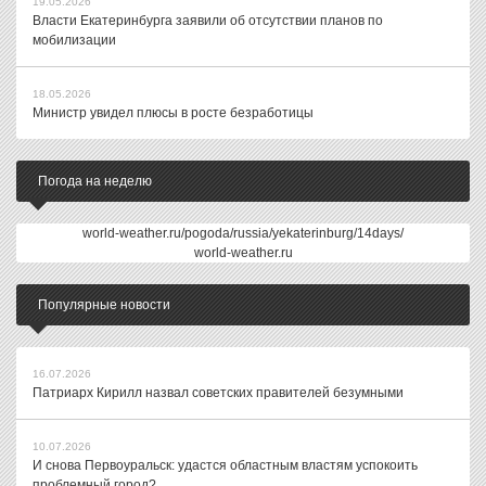
19.05.2026
Власти Екатеринбурга заявили об отсутствии планов по
мобилизации
18.05.2026
Министр увидел плюсы в росте безработицы
Погода на неделю
world-weather.ru/pogoda/russia/yekaterinburg/14days/
world-weather.ru
Популярные новости
16.07.2026
Патриарх Кирилл назвал советских правителей безумными
10.07.2026
И снова Первоуральск: удастся областным властям успокоить
проблемный город?