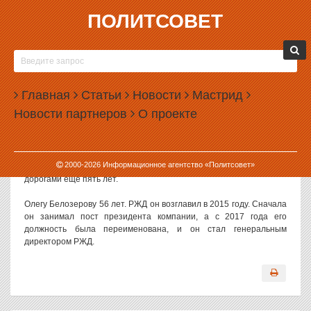
ПОЛИТСОВЕТ
23.03.2026, 13:11
МИШУСТИН ПЕРЕНАЗНАЧИЛ ГЕНДИРЕКТОРА
РЖД
Главная
Статьи
Новости
Мастрид
Председатель правительства РФ Михаил Мишустин
Новости партнеров
О проекте
переназначил гендиректора РЖД Олега Белозерова еще на один
срок.
Как сообщает пресс-служба правительства, Белозеров, согласно
2000-
2026
Информационное агентство «Политсовет»
распоряжению премьер-министра, будет руководить железными
дорогами еще пять лет.
Олегу Белозерову 56 лет. РЖД он возглавил в 2015 году. Сначала
он занимал пост президента компании, а с 2017 года его
должность была переименована, и он стал генеральным
директором РЖД.