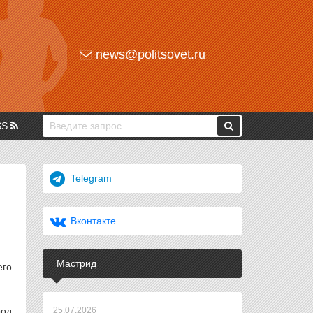
news@politsovet.ru
SS
Telegram
Е
Вконтакте
Мастрид
его
род
25.07.2026