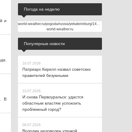
Погода на неделю
й и
world-weather.ru/pogoda/russia/yekaterinburg/14days/
world-weather.ru
Популярные новости
да.
16.07.2026
Патриарх Кирилл назвал советских
правителей безумными
10.07.2026
И снова Первоуральск: удастся
. В
областным властям успокоить
проблемный город?
08.07.2026
Володин недоволен утечкой