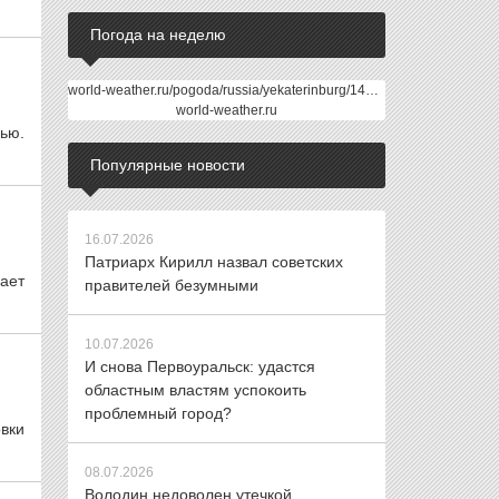
Погода на неделю
world-weather.ru/pogoda/russia/yekaterinburg/14days/
world-weather.ru
ью.
Популярные новости
16.07.2026
Патриарх Кирилл назвал советских
вает
правителей безумными
10.07.2026
И снова Первоуральск: удастся
областным властям успокоить
проблемный город?
овки
08.07.2026
Володин недоволен утечкой