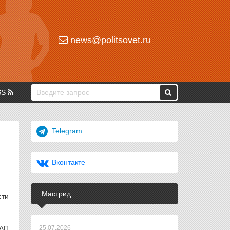
news@politsovet.ru
SS
Telegram
Вконтакте
Мастрид
сти
оАП
25.07.2026