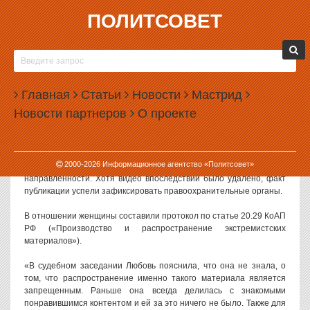
ПОЛИТСОВЕТ
17.06.2025, 16:05
В СВЕРДЛОВСКОЙ ОБЛАСТИ ЖЕНЩИНУ
ОШТРАФОВАЛИ ЗА РЕПОСТ ВИДЕО
Главная
Статьи
Новости
Мастрид
В Свердловской области суд оштрафовал жительницу Режевского
Новости партнеров
О проекте
района за репост видеозаписи, которая 12 лет назад была
признана экстремистским материалом.
Как сообщили в пресс-службе судов региона, женщина
2000-
2026
Информационное агентство «Политсовет»
опубликовала видео в сообществе неоязыческой
направленности. Хотя видео впоследствии было удалено, факт
публикации успели зафиксировать правоохранительные органы.
В отношении женщины составили протокол по статье 20.29 КоАП
РФ («Производство и распространение экстремистских
материалов»).
«В судебном заседании Любовь пояснила, что она не знала, о
том, что распространение именно такого материала является
запрещенным. Раньше она всегда делилась с знакомыми
понравившимся контентом и ей за это ничего не было. Также для