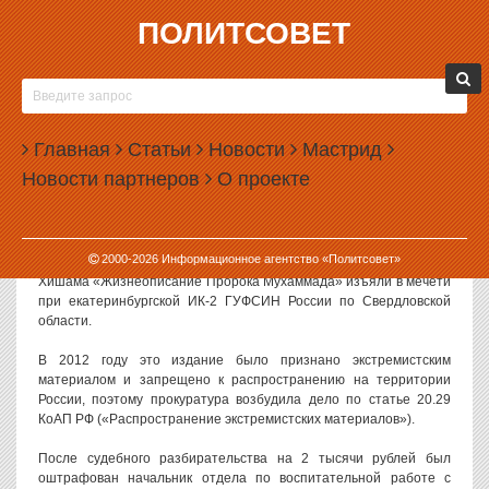
ПОЛИТСОВЕТ
18.02.2015, 13:19
СОТРУДНИКА КОЛОНИИ В ЕКАТЕРИНБУРГЕ
ОШТРАФОВАЛИ ЗА КНИГУ ПРО МУХАММЕДА
Главная
Статьи
Новости
Мастрид
В Екатеринбурге суд оштрафовал сотрудника Исправительной
Новости партнеров
О проекте
колонии № 2 за распространение экстремистской литературы.
Поводом для возбуждения дела стала книга про пророка
Мухаммеда.
2000-
2026
Информационное агентство «Политсовет»
Как поясняют в пресс-службе областной прокуратуры, книгу Ибн
Хишама «Жизнеописание Пророка Мухаммада» изъяли в мечети
при екатеринбургской ИК-2 ГУФСИН России по Свердловской
области.
В 2012 году это издание было признано экстремистским
материалом и запрещено к распространению на территории
России, поэтому прокуратура возбудила дело по статье 20.29
КоАП РФ («Распространение экстремистских материалов»).
После судебного разбирательства на 2 тысячи рублей был
оштрафован начальник отдела по воспитательной работе с