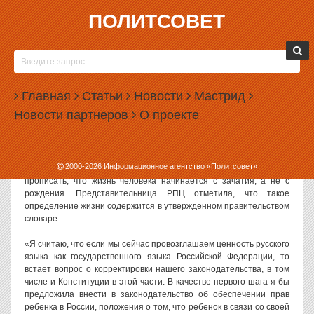
ПОЛИТСОВЕТ
21.05.2025, 16:17
В РПЦ ПРИЗВАЛИ ПРОПИСАТЬ В
КОНСТИТУЦИИ ЗАПРЕТ АБОРТОВ
Главная
Статьи
Новости
Мастрид
Руководитель правового управления Московской патриархии
Новости партнеров
О проекте
игумения Ксения (Чернега) призвала внести в Конституцию РФ
поправки, предполагающие запрет абортов.
С таким призывам Чернега выступила на Петербургском
2000-
2026
Информационное агентство «Политсовет»
юридическом форуме. По ее словам, в Конституции следует
прописать, что жизнь человека начинается с зачатия, а не с
рождения. Представительница РПЦ отметила, что такое
определение жизни содержится в утвержденном правительством
словаре.
«Я считаю, что если мы сейчас провозглашаем ценность русского
языка как государственного языка Российской Федерации, то
встает вопрос о корректировки нашего законодательства, в том
числе и Конституции в этой части. В качестве первого шага я бы
предложила внести в законодательство об обеспечении прав
ребенка в России, положения о том, что ребенок в связи со своей