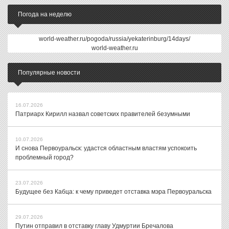
Погода на неделю
world-weather.ru/pogoda/russia/yekaterinburg/14days/
world-weather.ru
Популярные новости
16.07.2026
Патриарх Кирилл назвал советских правителей безумными
10.07.2026
И снова Первоуральск: удастся областным властям успокоить
проблемный город?
23.07.2026
Будущее без Кабца: к чему приведет отставка мэра Первоуральска
29.07.2026
Путин отправил в отставку главу Удмуртии Бречалова