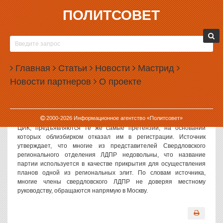
ПОЛИТСОВЕТ
24.02.2004, 13:43
ЛДПР ВСТУПАЕТ В БОРЬБУ С ОППОЗИЦИЕЙ
Представители Свердловского ЛДПР намерены в Верховном
Главная
Статьи
Новости
Мастрид
суде оспаривать решение ЦИК о регистрации Партии
Новости партнеров
О проекте
возрождения России», «Партии пенсионеров» и блока «Союз
бюджетников Урала». Как сообщил источник в СРО ЛДПР,
решение о передаче иска в Верховный суд России было
инициировано представителями облизбиркома. Источник
2000-
2026
Информационное агентство «Политсовет»
утверждает, что в иске к партиям и блокам, зарегистрированным
ЦИК, предъявляются те же самые претензии, на основании
которых облизбирком отказал им в регистрации. Источник
утверждает, что многие из представителей Свердловского
регионального отделения ЛДПР недовольны, что название
партии используется в качестве прикрытия для осуществления
планов одной из региональных элит. По словам источника,
многие члены свердловского ЛДПР не доверяя местному
руководству, обращаются напрямую в Москву.