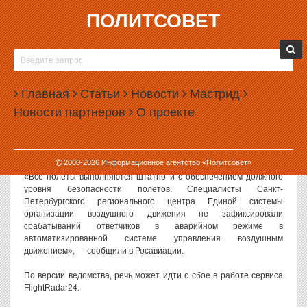
ПОЛИТСОВЕТ
12.10.2023, 16:11
ВЛАСТИ ОПРОВЕРГЛИ МАССОВЫЕ СИГНАЛЫ
БЕДСТВИЯ НА РОССИЙСКИХ САМОЛЕТАХ
Главная
Статьи
Новости
Мастрид
Росавиация опровергла информацию о том, что сразу пять
Новости партнеров
О проекте
российских самолетов одновременно подали сигнал бедствия.
Как заявили в пресс-службе ведомства, все текущие полеты
проходят штатно.
2000-
2026
Информационное агентство «Политсовет»
«Все полеты выполняются штатно и с обеспечением должного
уровня безопасности полетов. Специалисты Санкт-
Петербургского регионального центра Единой системы
организации воздушного движения не зафиксировали
срабатываний ответчиков в аварийном режиме в
автоматизированной системе управления воздушным
движением», — сообщили в Росавиации.
По версии ведомства, речь может идти о сбое в работе сервиса
FlightRadar24.