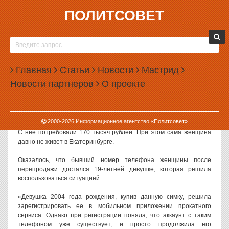
ПОЛИТСОВЕТ
17.08.2023, 16:10
В ЕКАТЕРИНБУРГЕ ПОЙМАЛИ ДЕВУШКУ,
КАТАВШУЮСЯ НА САМОКАТЕ ПО ЧУЖИМ
Главная
ДАННЫМ
Статьи
Новости
Мастрид
Новости партнеров
О проекте
В Екатеринбурге полиция поймала девушку, которая каталась на
электросамокате, используя чужие данные.
Как сообщили в городском УМВД, в полицию обратился мужчина,
2000-
2026
Информационное агентство «Политсовет»
чьей родственнице выставили счет за прокат электросамокатов.
С нее потребовали 170 тысяч рублей. При этом сама женщина
давно не живет в Екатеринбурге.
Оказалось, что бывший номер телефона женщины после
перепродажи достался 19-летней девушке, которая решила
воспользоваться ситуацией.
«Девушка 2004 года рождения, купив данную симку, решила
зарегистрировать ее в мобильном приложении прокатного
сервиса. Однако при регистрации поняла, что аккаунт с таким
телефоном уже существует, и просто продолжила его