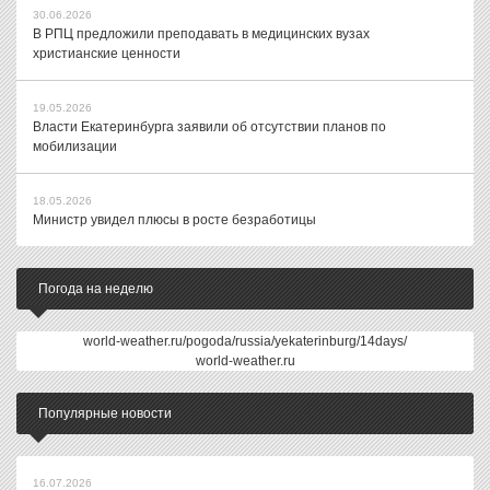
30.06.2026
В РПЦ предложили преподавать в медицинских вузах
христианские ценности
19.05.2026
Власти Екатеринбурга заявили об отсутствии планов по
мобилизации
18.05.2026
Министр увидел плюсы в росте безработицы
Погода на неделю
world-weather.ru/pogoda/russia/yekaterinburg/14days/
world-weather.ru
Популярные новости
16.07.2026