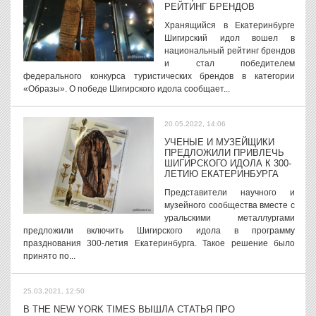
РЕЙТИНГ БРЕНДОВ
Хранящийся в Екатеринбурге
Шигирский идол вошел в
национальный рейтинг брендов
и стал победителем
федерального конкурса туристических брендов в категории
«Образы». О победе Шигирского идола сообщает...
20.05.2022, 14:06
УЧЕНЫЕ И МУЗЕЙЩИКИ
ПРЕДЛОЖИЛИ ПРИВЛЕЧЬ
ШИГИРСКОГО ИДОЛА К 300-
ЛЕТИЮ ЕКАТЕРИНБУРГА
Представители научного и
музейного сообщества вместе с
уральскими металлургами
предложили включить Шигирского идола в программу
празднования 300-летия Екатеринбурга. Такое решение было
принято по...
25.03.2021, 12:50
В THE NEW YORK TIMES ВЫШЛА СТАТЬЯ ПРО