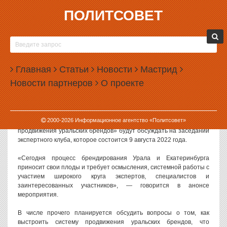
ПОЛИТСОВЕТ
08.08.2022, 11:08
В ЕКАТЕРИНБУРГЕ ОБСУДЯТ ПРОДВИЖЕНИЕ
БРЕНДОВ ТЕРРИТОРИЙ
Главная
Статьи
Новости
Мастрид
В Екатеринбурге эксперты обсудят технологии продвижения
Новости партнеров
О проекте
брендов территорий, в том числе на примере концепции
«Шигирской вселенной», которую презентовали на прошлой
неделе.
2000-
2026
Информационное агентство «Политсовет»
Тему «Брендинг Урала и Екатеринбурга: Как выстроить систему
продвижения уральских брендов» будут обсуждать на заседании
экспертного клуба, которое состоится 9 августа 2022 года.
«Сегодня процесс брендирования Урала и Екатеринбурга
приносит свои плоды и требует осмысления, системной работы с
участием широкого круга экспертов, специалистов и
заинтересованных участников», — говорится в анонсе
мероприятия.
В числе прочего планируется обсудить вопросы о том, как
выстроить систему продвижения уральских брендов, что