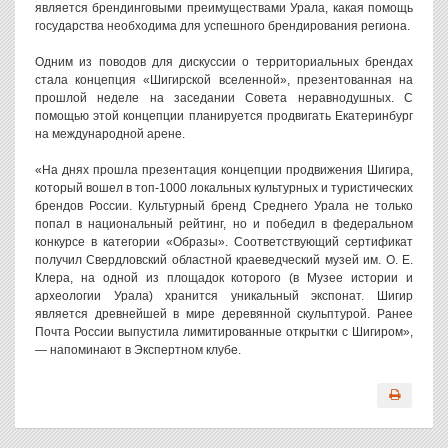
является брендинговыми преимуществами Урала, какая помощь
государства необходима для успешного брендирования региона.
Одним из поводов для дискуссии о территориальных брендах
стала концепция «Шигирской вселенной», презентованная на
прошлой неделе на заседании Совета неравнодушных. С
помощью этой концепции планируется продвигать Екатеринбург
на международной арене.
«На днях прошла презентация концепции продвижения Шигира,
который вошел в топ-1000 локальных культурных и туристических
брендов России. Культурный бренд Среднего Урала не только
попал в национальный рейтинг, но и победил в федеральном
конкурсе в категории «Образы». Соответствующий сертификат
получил Свердловский областной краеведческий музей им. О. Е.
Клера, на одной из площадок которого (в Музее истории и
археологии Урала) хранится уникальный экспонат. Шигир
является древнейшей в мире деревянной скульптурой. Ранее
Почта России выпустила лимитированные открытки с Шигиром»,
— напоминают в Экспертном клубе.