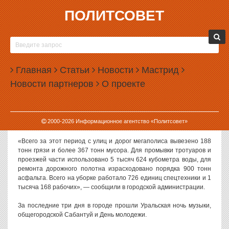
ПОЛИТСОВЕТ
27.06.2022, 14:42
ИЗ ЕКАТЕРИНБУРГА ПОСЛЕ НОЧИ МУЗЫКИ И
ДНЯ МОЛОДЕЖИ ВЫВЕЗЛИ 367 ТОНН МУСОРА
Главная
Статьи
Новости
Мастрид
После выходных, которые в Екатеринбурге отметились
Новости партнеров
О проекте
несколькими массовыми мероприятиями и праздниками, с улиц
города вывезли сотни тонн мусора.
Такие итоги коммунальные службы подвели утром в понедельник,
2000-
2026
Информационное агентство «Политсовет»
27 июня 2022 года.
«Всего за этот период с улиц и дорог мегаполиса вывезено 188
тонн грязи и более 367 тонн мусора. Для промывки тротуаров и
проезжей части использовано 5 тысяч 624 кубометра воды, для
ремонта дорожного полотна израсходовано порядка 900 тонн
асфальта. Всего на уборке работало 726 единиц спецтехники и 1
тысяча 168 рабочих», — сообщили в городской администрации.
За последние три дня в городе прошли Уральская ночь музыки,
общегородской Сабантуй и День молодежи.