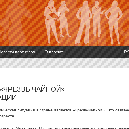
Новости партнеров
О проекте
R
 «ЧРЕЗВЫЧАЙНОЙ»
АЦИИ
ическая ситуация в стране является «чрезвычайной». Это связан
озрасте.
циалист Минздрава России по репродуктивному здоровью жен