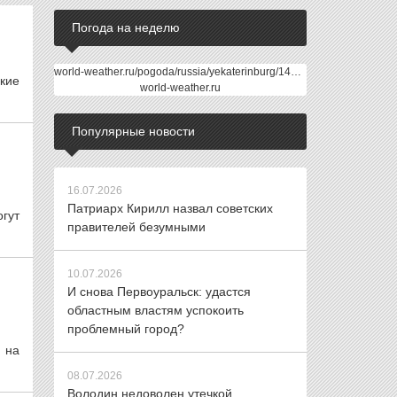
Погода на неделю
world-weather.ru/pogoda/russia/yekaterinburg/14days/
кие
world-weather.ru
Популярные новости
16.07.2026
Патриарх Кирилл назвал советских
гут
правителей безумными
10.07.2026
И снова Первоуральск: удастся
областным властям успокоить
проблемный город?
 на
08.07.2026
Володин недоволен утечкой