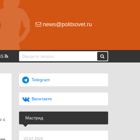
news@politsovet.ru
SS
Telegram
Вконтакте
Мастрид
о с
щин
25.07.2026