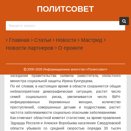
ПОЛИТСОВЕТ
25.05.2004, 10:26
ПОД РУКОВОДСТВОМ РОССЕЛЯ И ВОРОБЬЕВА
СВЕРДЛОВСКАЯ ОБЛАСТЬ ПРОДОЛЖАЕТ
Главная
ВЫМИРАТЬ
Статьи
Новости
Мастрид
Новости партнеров
О проекте
Демографическая ситуация в Свердловской области продолжает
оставаться крайне неблагоприятной. Не смотря на рост
рождаемости целом по России, в Свердловской области
количество умерших превышает количество родившихся в 1,66
2000-
2026
Информационное агентство «Политсовет»
раза. Об этом, если верить пресс-релизу, на вчерашнем
заседании правительства заявила заместитель областного
министра социальной защиты Ирина Кунгурцева.
По её словам, в настоящее время в области сохраняется общая
неблагоприятная демографическая ситуация, растет число
семей социального риска, увеличивается число ВИЧ-
инфицированных беременных женщин, количество
преступлений, совершенных детьми и подростками, растет
частота заболеваемости социально опасными заболеваниями.
Как отмечает областной комитет статистики, за время правления
Эдуарда Росселя и Алексея Воробьева население Свердловской
области убывало со средней скоростью порядка 30 тысяч