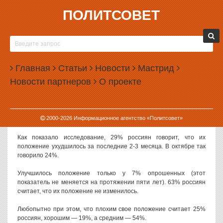
ПОЛИТСОВЕТ
26.11.2021, 12:21
ПОЧТИ ТРЕТЬ РОССИЯН ЗАЯВИЛА ОБ
УХУДШЕНИИ МАТЕРИАЛЬНОГО ПОЛОЖЕНИЯ
Главная
Статьи
Новости
Мастрид
Почти треть россиян считает, что их материальное положение за
Новости партнеров
О проекте
последнее время ухудшилось. Но дальнейшего ухудшения они
не ждут.
Опрос, посвященный материальному положению жителей
2000-
2026
Информационное агентство «Политсовет»
страны,
провели социологи фонда «Общественное мнение»
.
Как показало исследование, 29% россиян говорит, что их
положение ухудшилось за последние 2-3 месяца. В октябре так
говорило 24%.
Улучшилось положение только у 7% опрошенных (этот
показатель не меняется на протяжении пяти лет). 63% россиян
считает, что их положение не изменилось.
Любопытно при этом, что плохим свое положение считает 25%
россиян, хорошим — 19%, а средним — 54%.