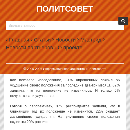
ПОЛИТСОВЕТ
13.03.2019, 11:08
ТРЕТЬ РОССИЯН ПОЧУВСТВОВАЛА
УХУДШЕНИЕ СВОЕГО ПОЛОЖЕНИЯ
Главная
Статьи
Новости
Мастрид
Почти треть россиян заявляет, что за последние несколько
Новости партнеров
О проекте
месяцев их материальное положение ухудшилось. Каждый пятый
ожидает дальнейшего ухудшения.
Такие данные
приводит
фонд «Общественное мнение» по итогам
2000-
2026
Информационное агентство «Политсовет»
опроса, проведенного в феврале 2019 года.
Как показало исследование, 31% опрошенных заявил об
ухудшение своего положения за последние два-три месяца. 62%
заявили, что их положение не изменилось. И только 6%
почувствовали улучшение.
Говоря о перспективах, 37% респондентов заявили, что в
ближайший год их положение не изменится. 22% ожидает
дальнейшего ухудшения. На улучшение своего положения
надеется 20% россиян.