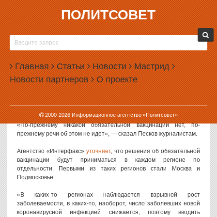
ПОЛИТСОВЕТ
16.06.2021, 15:24
КРЕМЛЬ ОТРИЦАЕТ ПЛАНЫ ПО
ОБЯЗАТЕЛЬНОЙ ВАКЦИНАЦИИ В РОССИИ
Главная
Статьи
Новости
Мастрид
В администрации президента утверждают, что планов по
Новости партнеров
О проекте
обязательной вакцинации всего населения России у властей нет.
Такое заявление сделал в среду пресс-секретарь президента РФ
Дмитрий Песков.
2000-
2026
Информационное агентство «Политсовет»
«По-прежнему никакой обязательной вакцинации нет, по-
прежнему речи об этом не идет», — сказал Песков журналистам.
Агентство «Интерфакс»
уточняет
, что решения об обязательной
вакцинации будут приниматься в каждом регионе по
отдельности. Первыми из таких регионов стали Москва и
Подмосковье.
«В каких-то регионах наблюдается взрывной рост
заболеваемости, в каких-то, наоборот, число заболевших новой
коронавирусной инфекцией снижается, поэтому вводить