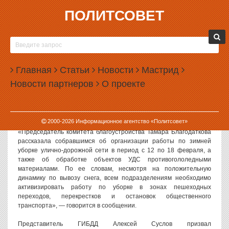
ПОЛИТСОВЕТ
19.02.2021, 16:28
В МЭРИИ ЕКАТЕРИНБУРГА ПРОШЛО
СОВЕЩАНИЕ ПО БОРЬБЕ С ГОЛОЛЕДОМ
Главная
Статьи
Новости
Мастрид
В администрации Екатеринбурга прошло совещание, на котором
Новости партнеров
О проекте
обсуждалась борьба с гололедом на дорогах и тротуарах города.
Как сообщили в пресс-службе администрации, совещание в
пятницу провел замглавы города Алексей Бубнов.
2000-
2026
Информационное агентство «Политсовет»
«Председатель комитета благоустройства Тамара Благодаткова
рассказала собравшимся об организации работы по зимней
уборке улично-дорожной сети в период с 12 по 18 февраля, а
также об обработке объектов УДС противогололедными
материалами. По ее словам, несмотря на положительную
динамику по вывозу снега, всем подразделениям необходимо
активизировать работу по уборке в зонах пешеходных
переходов, перекрестков и остановок общественного
транспорта», — говорится в сообщении.
Представитель ГИБДД Алексей Суслов призвал