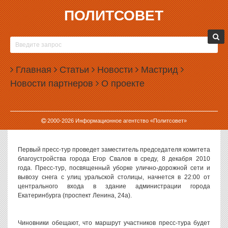
ПОЛИТСОВЕТ
08.12.2010, 11:58
МЭРИЯ ЕКАТЕРИНБУРГА ПОКАЖЕТ
ЖУРНАЛИСТАМ, КАК НАДО ВЫВОЗИТЬ СНЕГ
Главная
Статьи
Новости
Мастрид
Администрация Екатеринбурга приступила к реализации проекта
Новости партнеров
О проекте
«Пресс-тур» для представителей средств массовой информации.
Суть проекта заключается в следующем: сотрудники
администрации рассказывают и показывают журналистам
различные аспекты городского хозяйства, сообщает пресс-
2000-
2026
Информационное агентство «Политсовет»
служба администрации.
Первый пресс-тур проведет заместитель председателя комитета
благоустройства города Егор Свалов в среду, 8 декабря 2010
года. Пресс-тур, посвященный уборке улично-дорожной сети и
вывозу снега с улиц уральской столицы, начнется в 22:00 от
центрального входа в здание администрации города
Екатеринбурга (проспект Ленина, 24а).
Чиновники обещают, что маршрут участников пресс-тура будет