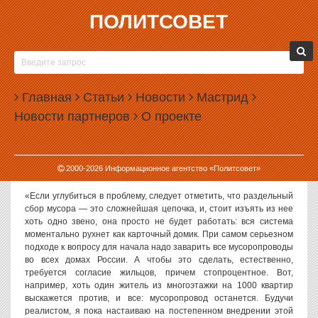
ПОЛИТСОВЕТ
30.11.2020, 14:31
СПЕЦПРЕДСТАВИТЕЛЬ ПУТИНА ПРИЗВАЛ
ЗАВАРИТЬ ВСЕ МУСОРОПРОВОДЫ В СТРАНЕ
Главная
Статьи
Новости
Мастрид
Спецпредставитель президента Владимира Путина по вопросам
Новости партнеров
О проекте
экологии Сергей Иванов призвал заварить все мусоропроводы во
всех домах России.
Как
заявил
Иванов, эта мера необходима для налаживания
2000-
2026
Информационное агентство «Политсовет»
системы раздельного сбора мусора.
«Если углубиться в проблему, следует отметить, что раздельный
сбор мусора — это сложнейшая цепочка, и, стоит изъять из нее
хоть одно звено, она просто не будет работать: вся система
моментально рухнет как карточный домик. При самом серьезном
подходе к вопросу для начала надо заварить все мусоропроводы
во всех домах России. А чтобы это сделать, естественно,
требуется согласие жильцов, причем стопроцентное. Вот,
например, хоть один житель из многоэтажки на 1000 квартир
выскажется против, и все: мусоропровод останется. Будучи
реалистом, я пока настаиваю на постепенном внедрении этой