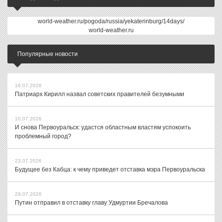
world-weather.ru/pogoda/russia/yekaterinburg/14days/
world-weather.ru
Популярные новости
16.07.2026
Патриарх Кирилл назвал советских правителей безумными
10.07.2026
И снова Первоуральск: удастся областным властям успокоить
проблемный город?
23.07.2026
Будущее без Кабца: к чему приведет отставка мэра Первоуральска
29.07.2026
Путин отправил в отставку главу Удмуртии Бречалова