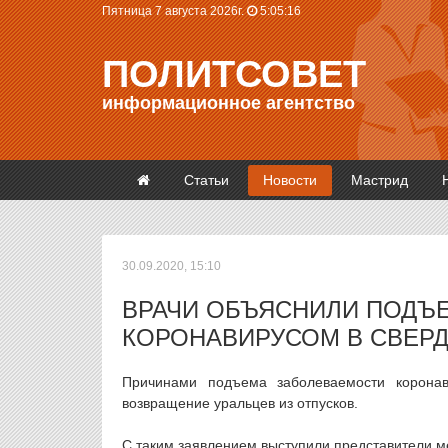
Пятница 7 августа 2026г.
5:05:16
ПОЛИТСОВЕТ
информационное агентство
Статьи
Новости
Мастрид
30.09.2020, 15:10
ВРАЧИ ОБЪЯСНИЛИ ПОДЪ
КОРОНАВИРУСОМ В СВЕР
Причинами подъема заболеваемости коронав
возвращение уральцев из отпусков.
С таким заявлением выступили представители м