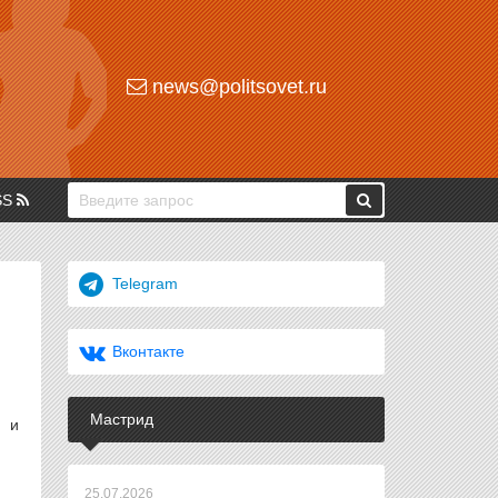
news@politsovet.ru
SS
Telegram
Вконтакте
Мастрид
а и
25.07.2026