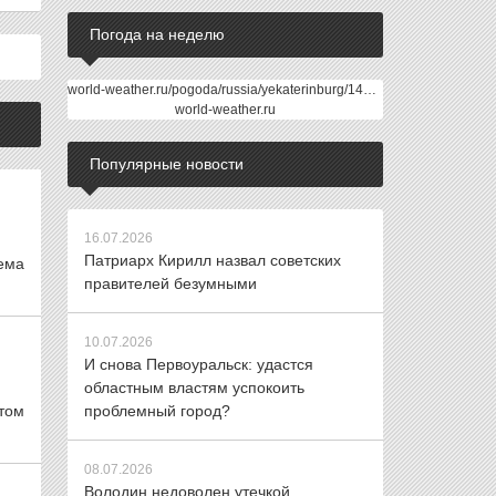
Погода на неделю
world-weather.ru/pogoda/russia/yekaterinburg/14days/
world-weather.ru
Популярные новости
16.07.2026
Патриарх Кирилл назвал советских
ема
правителей безумными
10.07.2026
И снова Первоуральск: удастся
областным властям успокоить
том
проблемный город?
08.07.2026
Володин недоволен утечкой