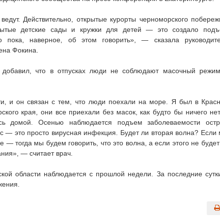
 ведут. Действительно, открытые курорты черноморского побереж
крытые детские сады и кружки для детей — это создало под
 пока, наверное, об этом говорить», — сказала руководит
ена Фокина.
 добавил, что в отпусках люди не соблюдают масочный режи
, и он связан с тем, что люди поехали на море. Я был в Крас
кого края, они все приехали без масок, как будто бы ничего нет
сь домой. Осенью наблюдается подъем заболеваемости ост
 — это просто вирусная инфекция. Будет ли вторая волна? Если
е — тогда мы будем говорить, что это волна, а если этого не буде
ания», — считает врач.
кой области наблюдается с прошлой недели. За последние сутк
жения.