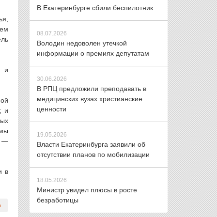
В Екатеринбурге сбили беспилотник
ья,
ъем
08.07.2026
ель
Володин недоволен утечкой
информации о премиях депутатам
м и
30.06.2026
В РПЦ предложили преподавать в
медицинских вузах христианские
ной
ценности
, и
рых
 мы
19.05.2026
т —
Власти Екатеринбурга заявили об
отсутствии планов по мобилизации
и в
18.05.2026
Министр увидел плюсы в росте
безработицы