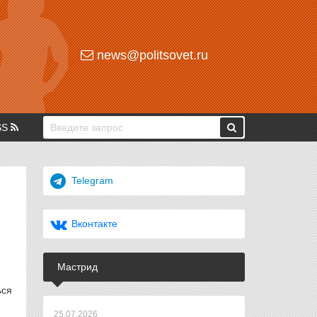
news@politsovet.ru
SS
Telegram
Вконтакте
Мастрид
ься
25.07.2026