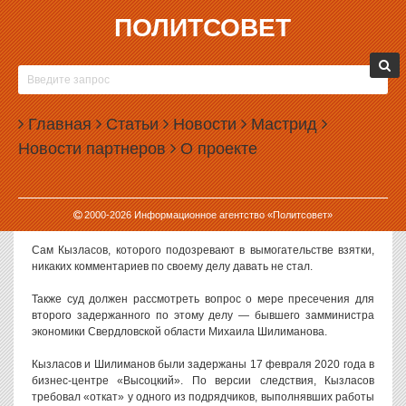
ПОЛИТСОВЕТ
19.02.2020, 17:28
ДИРЕКТОРА «ТИТАНОВОЙ ДОЛИНЫ»
ОТПРАВИЛИ В СИЗО
Главная
Статьи
Новости
Мастрид
Ленинский суд Екатеринбурга отправил гендиректора
Новости партнеров
О проекте
«Титановой долины» Артемия Кызласова на два месяца в СИЗО.
Вопрос о мере пресечения Кызласову суд рассматривал в
закрытом режиме. Гендиректор «Титановой долины» помещен
2000-
2026
Информационное агентство «Политсовет»
под стражу до 17 апреля 2020 года.
Сам Кызласов, которого подозревают в вымогательстве взятки,
никаких комментариев по своему делу давать не стал.
Также суд должен рассмотреть вопрос о мере пресечения для
второго задержанного по этому делу — бывшего замминистра
экономики Свердловской области Михаила Шилиманова.
Кызласов и Шилиманов были задержаны 17 февраля 2020 года в
бизнес-центре «Высоцкий». По версии следствия, Кызласов
требовал «откат» у одного из подрядчиков, выполнявших работы