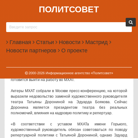
ПОЛИТСОВЕТ
29.08.2019, 13:23
АКТЕРЫ МХАТА ВЫСТУПИЛИ ПРОТИВ
БУДУЩЕГО НАЧАЛЬНИКА ТАТЬЯНЫ
Главная
ЯРОШЕВСКОЙ
Статьи
Новости
Мастрид
Новости партнеров
О проекте
Коллектив МХАТ имени Горького выступил против назначения
новым худруком театра Эдуарда Боякова. Последний, напомним,
пригласил на должность исполнительного директора бывшего
руководителя управления культуры администрации
2000-
2026
Информационное агентство «Политсовет»
Екатеринбурга Татьяну Ярошевскую. Сама она уже заявила, что
готовится выйти на работу во МХАТ.
Актеры МХАТ собрали в Москве пресс-конференцию, на которой
выразили недовольство заменой художественного руководителя
театра Татьяны Дорониной на Эдуарда Боякова. Сейчас
Доронина является президентом театра без реальных
полномочий, влияния на кадровую политику и репертуар.
«В соответствии с уставом МХАТа имени Горького,
художественный руководитель обязан советоваться по поводу
репертуарной политики с Татьяной Дорониной, однако Эдуард