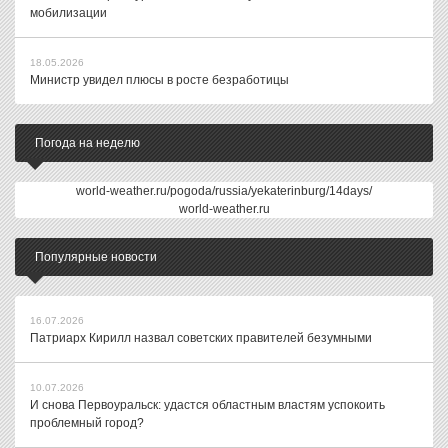
мобилизации
18.05.2026
Министр увидел плюсы в росте безработицы
Погода на неделю
world-weather.ru/pogoda/russia/yekaterinburg/14days/
world-weather.ru
Популярные новости
16.07.2026
Патриарх Кирилл назвал советских правителей безумными
10.07.2026
И снова Первоуральск: удастся областным властям успокоить
проблемный город?