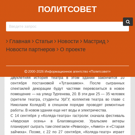
ПОЛИТСОВЕТ
01.09.2006, 15:00
ПОСЛЕДНИЕ ДНИ «КОЛЯДА-ТЕАТРА» НА
ПРОСПЕКТЕ ЛЕНИНА
Главная
Статьи
Новости
Мастрид
Политсовет, 01.09.2006. Труппа «Коляда-театра» дает
Новости партнеров
О проекте
последние спектакли в помещении по проспекту Ленина, 69/10. С
1 по 10 сентября здесь будут сыграны лучшие работы театра,
среди них «Мадам Роза», «Птица Феникс», «Землемер», «Старая
зайчиха», «Амиго», «Ревизор», «Клаустрофобия», «Нежность»,
2000-
2026
Информационное агентство «Политсовет»
«Кармен жива!».
Двухлетняя история театра в этом здании закончится 10
сентября постановкой «Тутанхамон». После сыгранных
спектаклей декорации будут частями перевозиться в новое
помещение — на улицу Тургенева, 20. В эти дни 25 — 35 человек
(зрители театра, студенты УрГУ, коллектив театра во главе с
Николаем Колядой) в спешном порядке проводят ремонтные
работы. В новом здании еще нет воды и электричества.
С 14 сентября у «Коляда-театра» гастроли: сначала фестиваль
«Амурская осень» в Благовещенске. Уральские актеры
планируют сыграть там спектакли «Ревизор», «Амиго» и «Старая
зайчиха». Позже, с 22 по 27 сентября, «Коляда-театр» играет