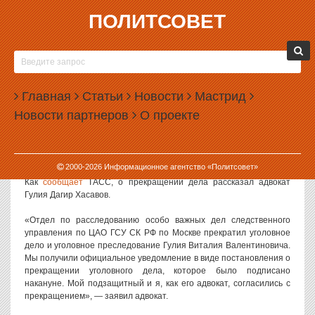
ПОЛИТСОВЕТ
27.12.2018, 12:43
СК ЗАКРЫЛ ДЕЛО ПРОТИВ АВТОРА
ЗАПРЕЩЕННОЙ КНИГИ О
Главная
БЕСПРИНЦИПНОСТИ ЧИНОВНИКОВ
Статьи
Новости
Мастрид
Новости партнеров
О проекте
Следственный комитет закрыл уголовное дело в отношении
бывшего полпреда президента на Сахалине Виталия Гулия. Его
книгу о нравах российских чиновников признали экстремистской и
запретили.
2000-
2026
Информационное агентство «Политсовет»
Как
сообщает
ТАСС, о прекращении дела рассказал адвокат
Гулия Дагир Хасавов.
«Отдел по расследованию особо важных дел следственного
управления по ЦАО ГСУ СК РФ по Москве прекратил уголовное
дело и уголовное преследование Гулия Виталия Валентиновича.
Мы получили официальное уведомление в виде постановления о
прекращении уголовного дела, которое было подписано
накануне. Мой подзащитный и я, как его адвокат, согласились с
прекращением», — заявил адвокат.