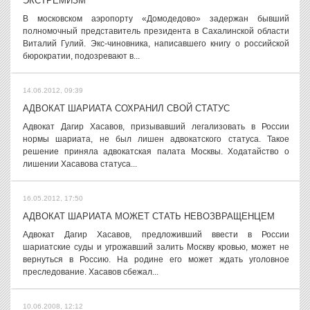
ЭКСТРЕМИЗМ
В московском аэропорту «Домодедово» задержан бывший
полномочный представитель президента в Сахалинской области
Виталий Гулий. Экс-чиновника, написавшего книгу о российской
бюрократии, подозревают в...
14.06.2012, 09:39
АДВОКАТ ШАРИАТА СОХРАНИЛ СВОЙ СТАТУС
Адвокат Дагир Хасавов, призывавший легализовать в России
нормы шариата, не был лишен адвокатского статуса. Такое
решение приняла адвокатская палата Москвы. Ходатайство о
лишении Хасавова статуса...
16.05.2012, 17:50
АДВОКАТ ШАРИАТА МОЖЕТ СТАТЬ НЕВОЗВРАЩЕНЦЕМ
Адвокат Дагир Хасавов, предложивший ввести в России
шариатские суды и угрожавший залить Москву кровью, может не
вернуться в Россию. На родине его может ждать уголовное
преследование. Хасавов сбежал...
10.06.2008, 12:12