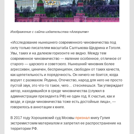
Изображение с сайта издательства «Алгоритм»
«Исследование нынешнего современного чиновничества под
силу только писателям масштаба Салтыкова-Щедрина и Гоголя.
Увы, таких и на далеком горизонте не видно. Между тем
современное чиновничество — явление особенное, отличное от
старого — царского и советского. Нынешний чиновник более
агрессивен, циничен, беспринципен, свободен от таких качеств,
как щепетильность и порядочность. Он ничего не боится, когда
ворует с размахом. Родина, Отечество, народ для него не просто
пустой звук, это что-то такое, чего… стесняешься. Так утверждает
автор, находившийся в среде чиновничества (служил в
администрации президента РФ) не один год. К счастью, как и
везде, и среди чиновничества тоже есть достойные лица», —
говорилось в аннотации к книге.
В 2017 году Хорошевский суд Москвы
признал
книгу Гулия
экстремистским материалом и запретил ее распространение на
территории РФ.