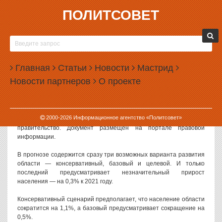
ПОЛИТСОВЕТ
29.10.2018, 16:05
СВЕРДЛОВСКОЕ ПРАВИТЕЛЬСТВО ЖДЕТ
ДАЛЬНЕЙШЕЙ УБЫЛИ НАСЕЛЕНИЯ
Главная
Статьи
Новости
Мастрид
Численность населения Свердловской области в ближайшие три
Новости партнеров
О проекте
года расти не будет — а, скорее всего, наоборот, продолжит
сокращаться.
Такой сценарий излагается в прогнозе социально-экономического
2000-
2026
Информационное агентство «Политсовет»
развития на 2019-2021 годы, которое утвердило областное
правительство. Документ размещен на портале правовой
информации.
В прогнозе содержится сразу три возможных варианта развития
области — консервативный, базовый и целевой. И только
последний предусматривает незначительный прирост
населения — на 0,3% к 2021 году.
Консервативный сценарий предполагает, что население области
сократится на 1,1%, а базовый предусматривает сокращение на
0,5%.