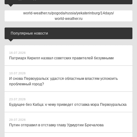
world-weather.ru/pogoda/russia/yekaterinburg/14days/
world-weather.ru
Популярные новости
16.07.2026
Патриарх Кирилл назвал советских правителей безумными
10.07.2026
И снова Первоуральск: удастся областным властям успокоить
проблемный город?
23.07.2026
Будущее без Кабца: к чему приведет отставка мэра Первоуральска
29.07.2026
Путин отправил в отставку главу Удмуртии Бречалова