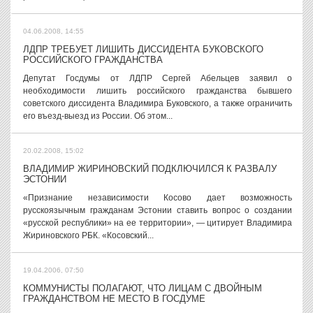
04.06.2008, 14:55
ЛДПР ТРЕБУЕТ ЛИШИТЬ ДИССИДЕНТА БУКОВСКОГО
РОССИЙСКОГО ГРАЖДАНСТВА
Депутат Госдумы от ЛДПР Сергей Абельцев заявил о
необходимости лишить российского гражданства бывшего
советского диссидента Владимира Буковского, а также ограничить
его въезд-выезд из России. Об этом...
20.02.2008, 15:02
ВЛАДИМИР ЖИРИНОВСКИЙ ПОДКЛЮЧИЛСЯ К РАЗВАЛУ
ЭСТОНИИ
«Признание независимости Косово дает возможность
русскоязычным гражданам Эстонии ставить вопрос о создании
«русской республики» на ее территории», — цитирует Владимира
Жириновского РБК. «Косовский...
19.04.2006, 07:50
КОММУНИСТЫ ПОЛАГАЮТ, ЧТО ЛИЦАМ С ДВОЙНЫМ
ГРАЖДАНСТВОМ НЕ МЕСТО В ГОСДУМЕ