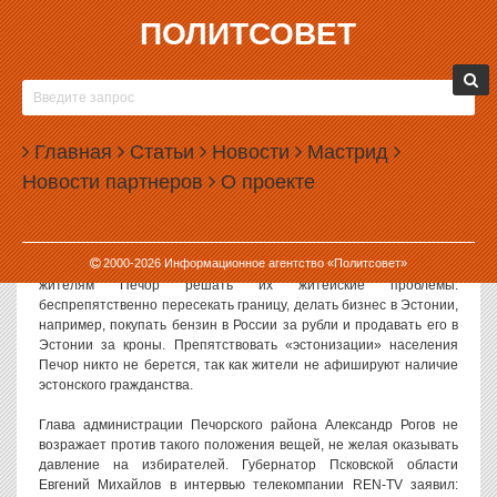
ПОЛИТСОВЕТ
01.10.2002, 09:57
ГОРОД С ДВОЙНЫМ ГРАЖДАНСТВОМ
Почти половина жителей русского города Печоры имеет двойное
Главная
Статьи
Новости
Мастрид
гражданство. Эстонское гражданство в соответствии с эстонским
Новости партнеров
О проекте
законодательством получают те, кто родился на приграничной
территории до 1939 года, а также их прямые потомки. Как
сообщает телекомпания REN-TV, в последнее время тенденция к
увеличению количества граждан Эстонии в Печорах резко
2000-
2026
Информационное агентство «Политсовет»
выросла, так как паспорт соседнего государства позволяет
жителям Печор решать их житейские проблемы:
беспрепятственно пересекать границу, делать бизнес в Эстонии,
например, покупать бензин в России за рубли и продавать его в
Эстонии за кроны. Препятствовать «эстонизации» населения
Печор никто не берется, так как жители не афишируют наличие
эстонского гражданства.
Глава администрации Печорского района Александр Рогов не
возражает против такого положения вещей, не желая оказывать
давление на избирателей. Губернатор Псковской области
Евгений Михайлов в интервью телекомпании REN-TV заявил: