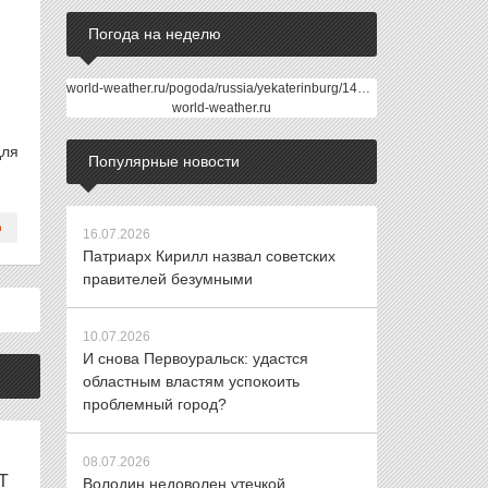
Погода на неделю
world-weather.ru/pogoda/russia/yekaterinburg/14days/
world-weather.ru
для
Популярные новости
16.07.2026
Патриарх Кирилл назвал советских
правителей безумными
10.07.2026
И снова Первоуральск: удастся
областным властям успокоить
проблемный город?
08.07.2026
Т
Володин недоволен утечкой