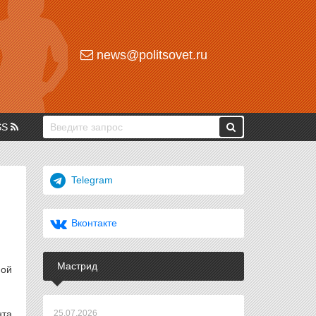
news@politsovet.ru
SS
Telegram
Вконтакте
Мастрид
ной
нта
25.07.2026