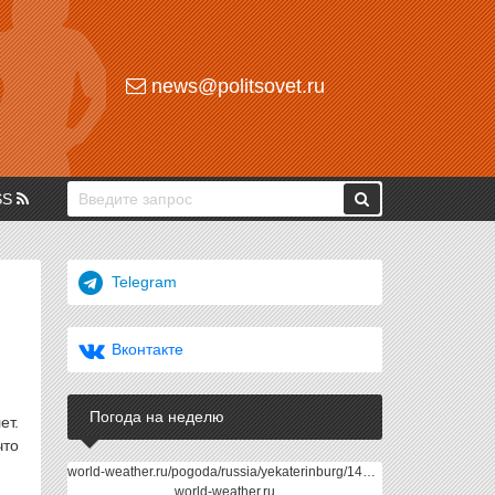
news@politsovet.ru
SS
Telegram
Вконтакте
Погода на неделю
ет.
что
world-weather.ru/pogoda/russia/yekaterinburg/14days/
world-weather.ru