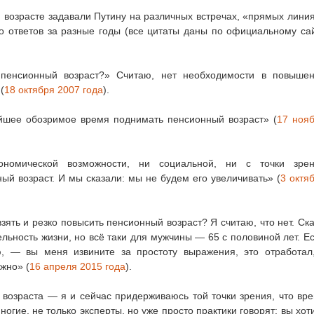
 возрасте задавали Путину на различных встречах, «прямых лини
о ответов за разные годы (все цитаты даны по официальному са
пенсионный возраст?» Считаю, нет необходимости в повыше
(
18 октября 2007 года
).
айшее обозримое время поднимать пенсионный возраст» (
17 ноя
номической возможности, ни социальной, ни с точки зре
ый возраст. И мы сказали: мы не будем его увеличивать» (
3 октя
зять и резко повысить пенсионный возраст? Я считаю, что нет. Ск
ельность жизни, но всё таки для мужчины — 65 с половиной лет. Е
, — вы меня извините за простоту выражения, это отработал
жно» (
16 апреля 2015 года
).
возраста — я и сейчас придерживаюсь той точки зрения, что вр
ногие, не только эксперты, но уже просто практики говорят: вы хот