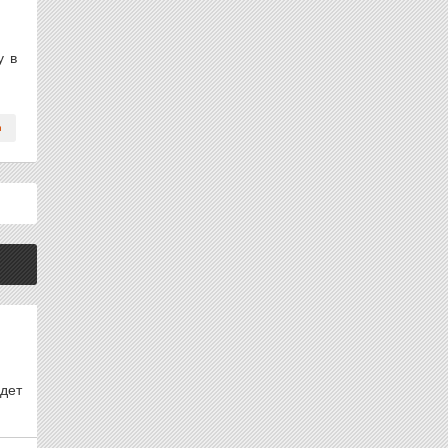
у в
дет