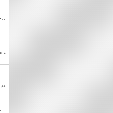
сии
ять
щее
Т