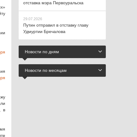
отставка мэра Первоуральска
ях»
йту
29.07.2026
Путин отправил в отставку главу
Удмуртии Бречалова
нии
Новости по дням
бря
Новости по месяцам
ния
бря
ажу
сли
, в
емя
ите