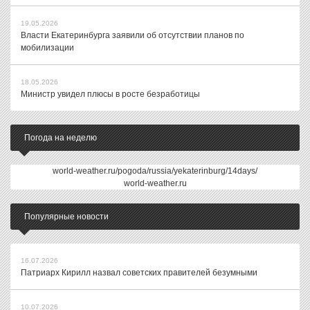
19.05.2026
Власти Екатеринбурга заявили об отсутствии планов по
мобилизации
18.05.2026
Министр увидел плюсы в росте безработицы
Погода на неделю
world-weather.ru/pogoda/russia/yekaterinburg/14days/
world-weather.ru
Популярные новости
16.07.2026
Патриарх Кирилл назвал советских правителей безумными
10.07.2026