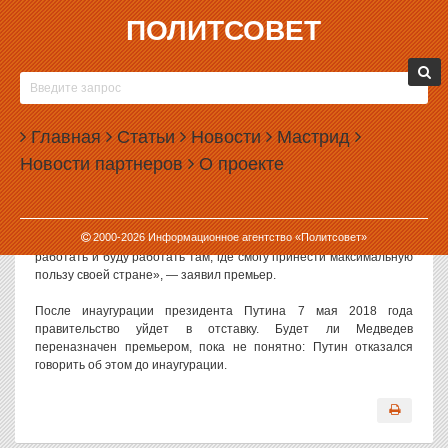
ПОЛИТСОВЕТ
28.04.2018, 14:48
МЕДВЕДЕВ ОТКАЗАЛСЯ УХОДИТЬ НА ОТДЫХ
Председатель правительства РФ Дмитрий Медведев заявил, что
Главная
Статьи
Новости
Мастрид
не планирует уходить на отдых после инаугурации президента и
Новости партнеров
О проекте
отставки правительства.
Слова Медведева
приводит
РИА «Новости».
2000-
2026
Информационное агентство «Политсовет»
«Безусловно, я пока не собираюсь уходить отдыхать. Я готов
работать и буду работать там, где смогу принести максимальную
пользу своей стране», — заявил премьер.
После инаугурации президента Путина 7 мая 2018 года
правительство уйдет в отставку. Будет ли Медведев
переназначен премьером, пока не понятно: Путин отказался
говорить об этом до инаугурации.