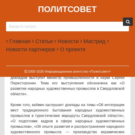
ПОЛИТСОВЕТ
09.08.2017, 15:50
СВЕРДЛОВСКОЕ ПРАВИТЕЛЬСТВО 40 МИНУТ
БУДЕТ ОБСУЖДАТЬ НАРОДНЫЕ ПРОМЫСЛЫ
Главная
Статьи
Новости
Мастрид
Развитие народных промыслов будет центральной темой
Новости партнеров
О проекте
заседания правительства Свердловской области, намеченного
на 10 августа 2017 года. Министры и врио губернатора
заслушают по этой теме четырех докладчиков.
2000-
2026
Информационное агентство «Политсовет»
Как следует из повестки заседания правительства, с основным
докладом выступит министр промышленности и науки Сергей
Пересторонин. Тема его выступления обозначена как «О
развитии народных художественных промыслов в Свердловской
области».
Кроме того, кабмин заслушает доклады на темы «Об интеграции
мест традиционного бытования народных художественных
промыслов в туристические маршруты Свердловской области»,
«О подготовке кадров в сфере народных художественных
промыслов», «Об опыте развития и распространения народного
художественного промысла — производство керамических