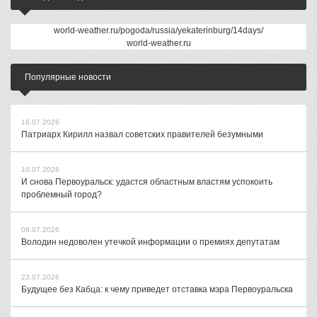
world-weather.ru/pogoda/russia/yekaterinburg/14days/
world-weather.ru
Популярные новости
16.07.2026
Патриарх Кирилл назвал советских правителей безумными
10.07.2026
И снова Первоуральск: удастся областным властям успокоить
проблемный город?
08.07.2026
Володин недоволен утечкой информации о премиях депутатам
23.07.2026
Будущее без Кабца: к чему приведет отставка мэра Первоуральска