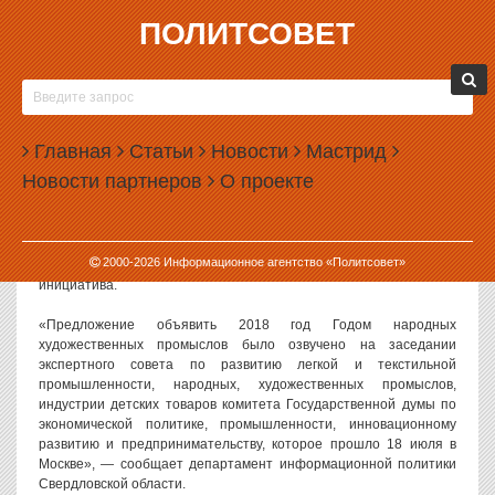
ПОЛИТСОВЕТ
19.07.2017, 11:50
ГОД ВЫБОРОВ ПУТИНА ХОТЯТ СДЕЛАТЬ
ГОДОМ НАРОДНЫХ ПРОМЫСЛОВ
Главная
Статьи
Новости
Мастрид
2018 год в России может быть объявлен годом народных
Новости партнеров
О проекте
художественных промыслов. Эту идею активно поддерживают в
Госдуме.
Накануне в нижней палате парламента заседал экспертный
2000-
2026
Информационное агентство «Политсовет»
совет по легкой промышленности. Именно там и была озвучена
инициатива.
«Предложение объявить 2018 год Годом народных
художественных промыслов было озвучено на заседании
экспертного совета по развитию легкой и текстильной
промышленности, народных, художественных промыслов,
индустрии детских товаров комитета Государственной думы по
экономической политике, промышленности, инновационному
развитию и предпринимательству, которое прошло 18 июля в
Москве», — сообщает департамент информационной политики
Свердловской области.