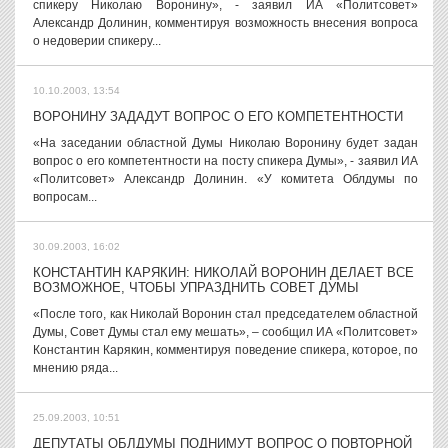
спикеру Николаю Воронину», - заявил ИА «Политсовет»
Александр Долинин, комментируя возможность внесения вопроса
о недоверии спикеру...
10.10.2003, 13:54
ВОРОНИНУ ЗАДАДУТ ВОПРОС О ЕГО КОМПЕТЕНТНОСТИ
«На заседании областной Думы Николаю Воронину будет задан
вопрос о его компетентности на посту спикера Думы», - заявил ИА
«Политсовет» Александр Долинин. «У комитета Облдумы по
вопросам...
30.09.2003, 16:02
КОНСТАНТИН КАРЯКИН: НИКОЛАЙ ВОРОНИН ДЕЛАЕТ ВСЕ
ВОЗМОЖНОЕ, ЧТОБЫ УПРАЗДНИТЬ СОВЕТ ДУМЫ
«После того, как Николай Воронин стал председателем областной
Думы, Совет Думы стал ему мешать», – сообщил ИА «Политсовет»
Константин Карякин, комментируя поведение спикера, которое, по
мнению ряда...
25.09.2003, 10:51
ДЕПУТАТЫ ОБЛДУМЫ ПОДНИМУТ ВОПРОС О ПОВТОРНОЙ