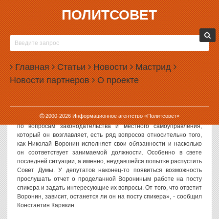
ПОЛИТСОВЕТ
13.10.2003, 14:08
ВОРОНИН ДОЛЖЕН ОТЧИТАТЬСЯ ПЕРЕД
ДЕПУТАТАМИ
Главная
Статьи
Новости
Мастрид
«На заседании Облдумы Николай Воронин должен представить
Новости партнеров
О проекте
депутатам отчет о своей деятельности», - заявил ИА
«Политсовет» депутат Облдумы Константин Карякин.
«Александр Долинин предложил внести отчет Николая Воронина
2000-
2026
Информационное агентство «Политсовет»
в повестку дня заседания областной Думы. У комитета Облдумы
по вопросам законодательства и местного самоуправления,
который он возглавляет, есть ряд вопросов относительно того,
как Николай Воронин исполняет свои обязанности и насколько
он соответствует занимаемой должности. Особенно в свете
последней ситуации, а именно, неудавшейся попытке распустить
Совет Думы. У депутатов наконец-то появиться возможность
прослушать отчет о проделанной Ворониным работе на посту
спикера и задать интересующие их вопросы. От того, что ответит
Воронин, зависит, останется ли он на посту спикера», - сообщил
Константин Карякин.