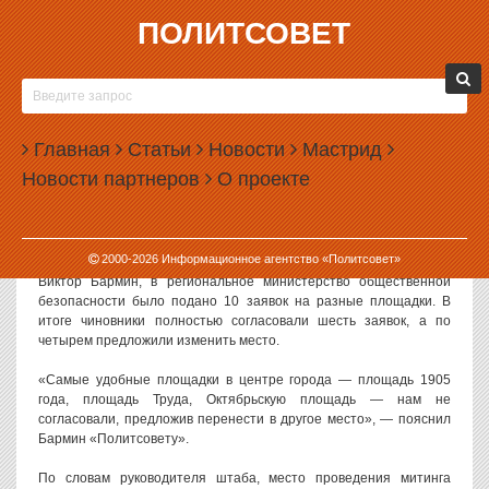
ПОЛИТСОВЕТ
01.06.2017, 13:16
ШТАБУ НАВАЛЬНОГО СОГЛАСОВАЛИ ЗАЯВКИ
НА МИТИНГ В ЕКАТЕРИНБУРГЕ
Главная
Статьи
Новости
Мастрид
Власти Свердловской области согласовали заявки на митинг,
Новости партнеров
О проекте
который 12 июня организует штаб Алексея Навального. На какой
из заявленных площадок пройдет акция, станет известно в
ближайшее время.
2000-
2026
Информационное агентство «Политсовет»
Как рассказал координатор штаба Навального в Екатеринбурге
Виктор Бармин, в региональное министерство общественной
безопасности было подано 10 заявок на разные площадки. В
итоге чиновники полностью согласовали шесть заявок, а по
четырем предложили изменить место.
«Самые удобные площадки в центре города — площадь 1905
года, площадь Труда, Октябрьскую площадь — нам не
согласовали, предложив перенести в другое место», — пояснил
Бармин «Политсовету».
По словам руководителя штаба, место проведения митинга