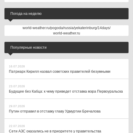
Погода на неделю
world-weather.ru/pogoda/russia/yekaterinburg/14days/
world-weather.ru
Популярные новости
16.07.2026
Патриарх Кирилл назвал советских правителей безумными
23.07.2026
Будущее без Кабца: к чему приведет отставка мэра Первоуральска
29.07.2026
Путин отправил в отставку главу Удмуртии Бречалова
22.07.2026
Сети АЗС оказались не в приоритете у правительства