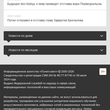
Будущее без Кабца: к чему приведет отставка мэра Первоуральска
29.07.2026
Путин отправил в отставку главу Удмуртии Бречалова
Новости по дням
Новости по месяцам
Информационное агентство «Политсовет»
2000-
2026
18+
Свидетельство о регистрации СМИ ИА № ФС77-87740 от 09 июля
2024 года.
Выдано Федеральной службой по надзору в сфере связи,
информационных технологий и массовых коммуникаций.
Материалы, размещённые на данном сайте, не могут использоваться для
разработки, тренировки или улучшения алгоритмов машинного обучения,
искусственного интеллекта, нейронных сетей и аналогичных технологий без
предварительного письменного согласия владельцев ресурса. Любое