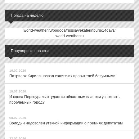
Погода на неделю
world-weather.ru/pogoda/russia/yekaterinburg/14days/
world-weather.ru
Популярные новости
16.07.2026
Патриарх Кирилл назвал советских правителей безумными
10.07.2026
И снова Первоуральск: удастся областным властям успокоить
проблемный город?
08.07.2026
Володин недоволен утечкой информации о премиях депутатам
23.07.2026