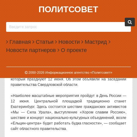
ПОЛИТСОВЕТ
31.05.2017, 15:45
УЧАСТНИКИ ПРОТЕСТНОГО МИТИНГА 12
ИЮНЯ В ЕКАТЕРИНБУРГЕ СМОГУТ ПОБЫВАТЬ
Главная
В БУДКЕ ГЛАСНОСТИ
Статьи
Новости
Мастрид
Новости партнеров
О проекте
В Екатеринбурге возле «Ельцин-центра» 12 июня установят
«будку гласности». В этот же день в городе должна пройти акция
протеста по призыву Алексея Навального.
2000-
2026
Информационное агентство «Политсовет»
«Будка гласности» должна быть установлена в честь Дня России,
который празднуют 12 июня. Об этом объявили на заседании
правительства Свердловской области.
«Наиболее масштабные мероприятия пройдут в День России —
12 июня. Центральной площадкой традиционно станет
Екатеринбург. Здесь состоится шествие гражданских активистов
«Мы — Сила Урала», выступление «Хором славим Россию»,
шествие и концерт национально-культурных объединений, возле
«Ельцин-центра» будет работать будка гласности», — сообщает
сайт областного правительства.