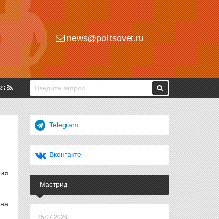
news@politsovet.ru
SS
Telegram
Вконтакте
ния
Мастрид
 на
25.07.2026