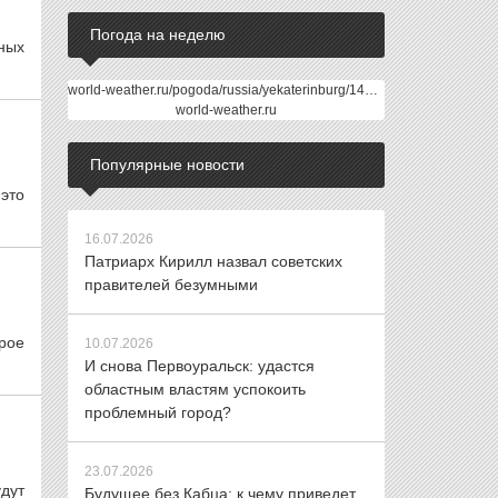
Погода на неделю
ных
world-weather.ru/pogoda/russia/yekaterinburg/14days/
world-weather.ru
Популярные новости
 это
16.07.2026
Патриарх Кирилл назвал советских
правителей безумными
рое
10.07.2026
И снова Первоуральск: удастся
областным властям успокоить
проблемный город?
23.07.2026
удут
Будущее без Кабца: к чему приведет