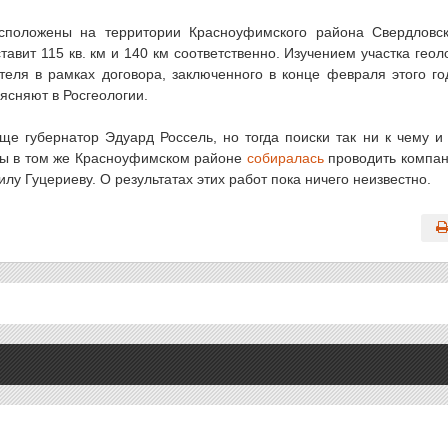
сположены на территории Красноуфимского района Свердловс
вит 115 кв. км и 140 км соответственно. Изучением участка геол
еля в рамках договора, заключенного в конце февраля этого го
ясняют в Росгеологии.
е губернатор Эдуард Россель, но тогда поиски так ни к чему и
оты в том же Красноуфимском районе
собиралась
проводить компа
 Гуцериеву. О результатах этих работ пока ничего неизвестно.