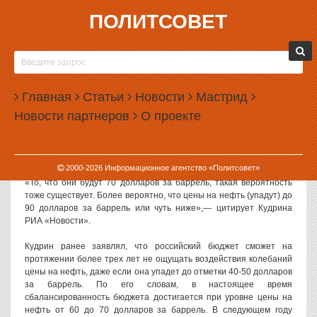
ПОЛИТСОВЕТ
01.10.2008, 12:28
ЛЕОНИД КУДРИН ЖДЕТ ПАДЕНИЯ ЦЕНЫ НА
НЕФТЬ
Главная
Статьи
Новости
Мастрид
Мировые цены на нефть могут снизиться до 70 долларов за
Новости партнеров
О проекте
баррель, но, скорее всего, в ближайшее время они будут
колебаться в пределах 90 долларов за баррель или чуть ниже,
прогнозирует вице-премьер, министр финансов РФ Алексей
Кудрин.
2000-
2026
Информационное агентство «Политсовет»
«То, что они будут 70 долларов за баррель, такая вероятность
тоже существует. Более вероятно, что цены на нефть (упадут) до
90 долларов за баррель или чуть ниже»,— цитирует Кудрина
РИА «Новости».
Кудрин ранее заявлял, что российский бюджет сможет на
протяжении более трех лет не ощущать воздействия колебаний
цены на нефть, даже если она упадет до отметки 40-50 долларов
за баррель. По его словам, в настоящее время
сбалансированность бюджета достигается при уровне цены на
нефть от 60 до 70 долларов за баррель. В следующем году