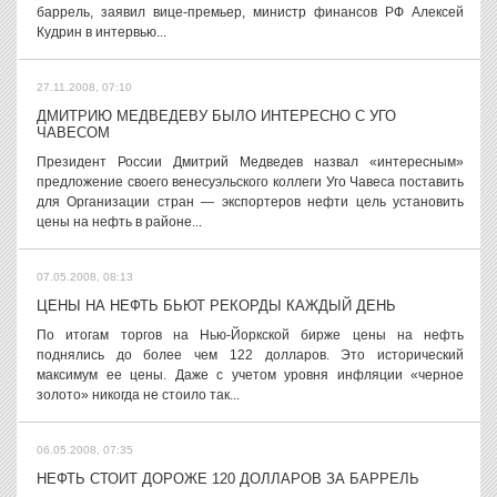
баррель, заявил вице-премьер, министр финансов РФ Алексей
Кудрин в интервью...
27.11.2008, 07:10
ДМИТРИЮ МЕДВЕДЕВУ БЫЛО ИНТЕРЕСНО С УГО
ЧАВЕСОМ
Президент России Дмитрий Медведев назвал «интересным»
предложение своего венесуэльского коллеги Уго Чавеса поставить
для Организации стран — экспортеров нефти цель установить
цены на нефть в районе...
07.05.2008, 08:13
ЦЕНЫ НА НЕФТЬ БЬЮТ РЕКОРДЫ КАЖДЫЙ ДЕНЬ
По итогам торгов на Нью-Йоркской бирже цены на нефть
поднялись до более чем 122 долларов. Это исторический
максимум ее цены. Даже с учетом уровня инфляции «черное
золото» никогда не стоило так...
06.05.2008, 07:35
НЕФТЬ СТОИТ ДОРОЖЕ 120 ДОЛЛАРОВ ЗА БАРРЕЛЬ