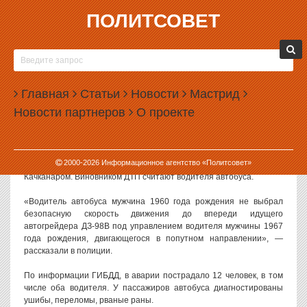
ПОЛИТСОВЕТ
28.11.2016, 11:06
В СВЕРДЛОВСКОЙ ОБЛАСТИ ПАССАЖИРСКИЙ
АВТОБУС СТОЛКНУЛСЯ С ГРЕЙДЕРОМ
Главная
Статьи
Новости
Мастрид
На севере Свердловской области произошло ДТП с участием
Новости партнеров
О проекте
пассажирского автобуса и автогрейдера. Пассажиры автобуса, в
том числе подростки, получили множество травм.
Как сообщают в областном управлении ГИБДД, авария
2000-
2026
Информационное агентство «Политсовет»
произошла вечером 27 ноября на дороге между Нижней Турой и
Качканаром. Виновником ДТП считают водителя автобуса.
«Водитель автобуса мужчина 1960 года рождения не выбрал
безопасную скорость движения до впереди идущего
автогрейдера ДЗ-98В под управлением водителя мужчины 1967
года рождения, двигающегося в попутном направлении», —
рассказали в полиции.
По информации ГИБДД, в аварии пострадало 12 человек, в том
числе оба водителя. У пассажиров автобуса диагностированы
ушибы, переломы, рваные раны.