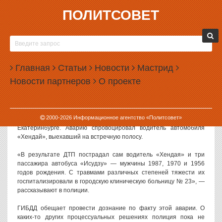
ПОЛИТСОВЕТ
18.08.2015, 09:39
ЧЕТЫРЕ ЕКАТЕРИНБУРЖЦА ПОСТРАДАЛИ В
ДТП С АВТОБУСОМ
Главная
Статьи
Новости
Мастрид
В Екатеринбурге произошло ДТП с участием пассажирского
Новости партнеров
О проекте
автобуса. В аварии пострадали четыре человека, включая
пассажиров этого автобуса.
Как сообщают в пресс-службе ГУ МВД по Свердловской области,
2000-
2026
Информационное агентство «Политсовет»
ДТП произошло накануне днем на улице Краснофлотцев в
Екатеринбурге. Аварию спровоцировал водитель автомобиля
«Хендай», выехавший на встречную полосу.
«В результате ДТП пострадал сам водитель «Хендая» и три
пассажира автобуса «Исудзу» — мужчины 1987, 1970 и 1956
годов рождения. С травмами различных степеней тяжести их
госпитализировали в городскую клиническую больницу № 23», —
рассказывают в полиции.
ГИБДД обещает провести дознание по факту этой аварии. О
каких-то других процессуальных решениях полиция пока не