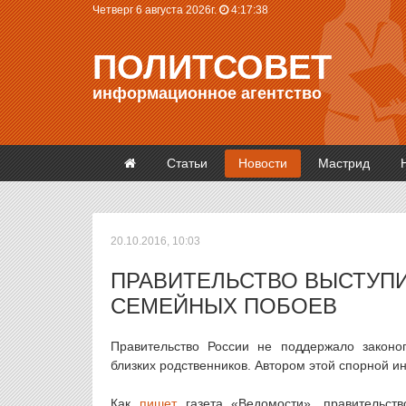
Четверг 6 августа 2026г.
4:17:39
ПОЛИТСОВЕТ
информационное агентство
Статьи
Новости
Мастрид
20.10.2016, 10:03
ПРАВИТЕЛЬСТВО ВЫСТУП
СЕМЕЙНЫХ ПОБОЕВ
Правительство России не поддержало законоп
близких родственников. Автором этой спорной 
Как
пишет
газета «Ведомости», правительств