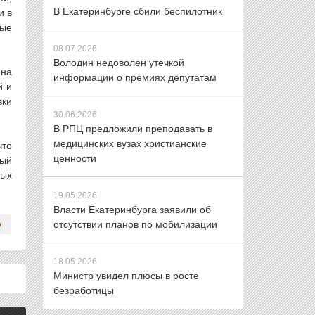
В Екатеринбурге сбили беспилотник
и в
ные
08.07.2026
Володин недоволен утечкой
 на
информации о премиях депутатам
й и
вки
30.06.2026
В РПЦ предложили преподавать в
медицинских вузах христианские
что
ценности
рый
ных
19.05.2026
Власти Екатеринбурга заявили об
отсутствии планов по мобилизации
18.05.2026
Министр увидел плюсы в росте
безработицы