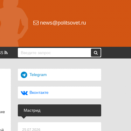
news@politsovet.ru
SS
Telegram
Вконтакте
Мастрид
ние
ой,
25.07.2026