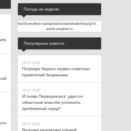
Погода на неделю
world-weather.ru/pogoda/russia/yekaterinburg/14days/
world-weather.ru
думу
Популярные новости
16.07.2026
Патриарх Кирилл назвал советских
правителей безумными
ной
10.07.2026
И снова Первоуральск: удастся
областным властям успокоить
проблемный город?
ого
08.07.2026
Володин недоволен утечкой