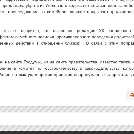
 предлагала убрать из Уголовного кодекса ответственность за побо
вам, преследование за семейное насилие подрывает традицион
В отзыве говорится, что нынешняя редакция УК направлена
фактам семейного насилия, противоправного поведения родителе
венных действий в отношении близких». В связи с этим попра
ни на сайте Госдумы, ни на сайте правительства. Известно также, 
ение в комитет по госстроительству и законодательству, кото
Ранее он выступал против принятия непродуманных запретитель