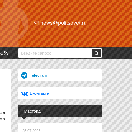
news@politsovet.ru
SS
Telegram
Вконтакте
Мастрид
вал
ямо
25.07.2026