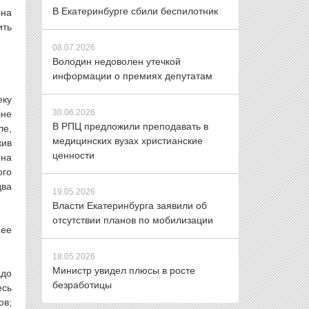
В Екатеринбурге сбили беспилотник
 на
ить
08.07.2026
Володин недоволен утечкой
информации о премиях депутатам
еку
30.06.2026
лне
В РПЦ предложили преподавать в
ле,
медицинских вузах христианские
жив
ценности
 на
ого
два
19.05.2026
Власти Екатеринбурга заявили об
отсутствии планов по мобилизации
нее
18.05.2026
Министр увидел плюсы в росте
адо
безработицы
есь
ов;