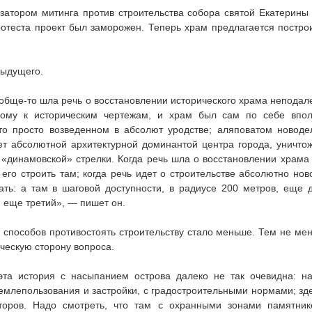
затором митинга против строительства собора святой Екатерины
отеста проект был заморожен. Теперь храм предлагается постро
дыдущего.
вообще-то шла речь о восстановлении исторического храма неподал
зкому к историческим чертежам, и храм был сам по себе впо
то просто возведенном в абсолют уродстве; аляповатом новоде
ет абсолютной архитектурной доминантой центра города, уничто
и «динамовской» стрелки. Когда речь шла о восстановлении храма
его строить там; когда речь идет о строительстве абсолютно нов
ать: а там в шаговой доступности, в радиусе 200 метров, еще 
м еще третий», — пишет он.
х способов противостоять строительству стало меньше. Тем не ме
ческую сторону вопроса.
эта история с насыпанием острова далеко не так очевидна: н
землепользования и застройки, с градостроительными нормами; зд
торов. Надо смотреть, что там с охранными зонами памятник