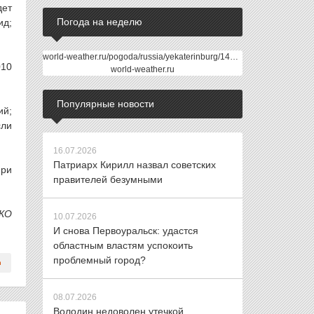
дет
Погода на неделю
ид;
world-weather.ru/pogoda/russia/yekaterinburg/14days/
010
world-weather.ru
Популярные новости
ий;
сли
16.07.2026
Патриарх Кирилл назвал советских
при
правителей безумными
НКО
10.07.2026
И снова Первоуральск: удастся
областным властям успокоить
проблемный город?
08.07.2026
Володин недоволен утечкой