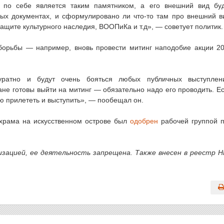
м по себе является таким памятником, а его внешний вид бу
ных документах, и сформулировано ли что-то там про внешний в
ащите культурного наследия, ВООПиКа и т.д», — советует политик.
 борьбы — например, вновь провести митинг наподобие акции 2
куратно и будут очень бояться любых публичных выступлен
ане готовы выйти на митинг — обязательно надо его проводить. Е
ю прилететь и выступить», — пообещал он.
 храма на искусственном острове был
одобрен
рабочей группой 
изацией, ее деятельность запрещена. Также внесен в реестр 