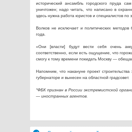
исторический ансамбль городского пруда са
уничтожен; надо читать, что написано в охран
здесь нужна работа юристов и специалистов по з
Волков не исключает и политических методов
года.
«Они [власти] будут вести себя очень ак
соответственно, если есть ощущение, что горож
смогу к тому времени покидать Москву — обеща
Напомним, что накануне проект строительства
губернаторе и вынесен на областной градсовет.
*ФБК признан в России экстремистской орган
— иностранных агентов.