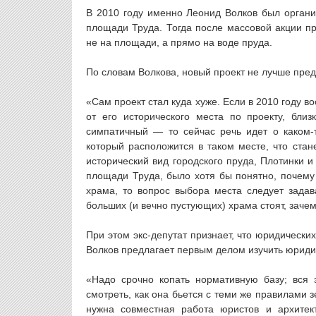
В 2010 году именно Леонид Волков был органи
площади Труда. Тогда после массовой акции пр
не на площади, а прямо на воде пруда.
По словам Волкова, новый проект не лучше пре
«Сам проект стал куда хуже. Если в 2010 году 
от его исторического места по проекту, бли
симпатичный — то сейчас речь идет о каком-
который расположится в таком месте, что стан
исторический вид городского пруда, Плотинки 
площади Труда, было хотя бы понятно, почему 
храма, то вопрос выбора места следует задав
больших (и вечно пустующих) храма стоят, заче
При этом экс-депутат признает, что юридически
Волков предлагает первым делом изучить юриди
«Надо срочно копать нормативную базу; вся 
смотреть, как она бьется с теми же правилами 
нужна совместная работа юристов и архитек