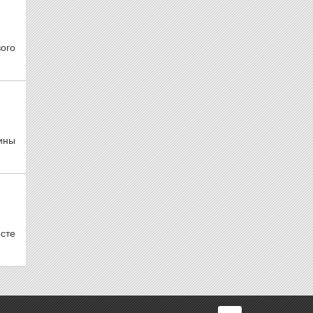
ого
ины
сте