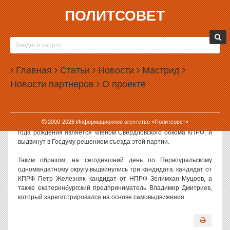
ПОЛИТСОВЕТ
29.09.2003, 12:58
В ПЕРВОУРАЛЬСКОМ ОКРУГЕ ВЫДВИНУЛСЯ
ТРЕТИЙ КАНДИДАТ
Главная
Статьи
Новости
Мастрид
Сегодня окружная избирательная комиссия Первоуральского
Новости партнеров
О проекте
одномандатного округа Свердловской области зарегистрировала
инициативу выдвижения в качестве кандидата в депутаты
Госдумы Петра Железняка.
2000-
2026
Информационное агентство «Политсовет»
Как сообщили ИА «Политсовет» в комиссии, Петр Железняк 1948
года рождения является членом Свердловского обкома КПРФ, и
выдвинут в Госдуму решением съезда этой партии.
Таким образом, на сегодняшний день по Первоуральскому
одномандатному округу выдвинулись три кандидата: кандидат от
КПРФ Петр Железняк, кандидат от НПРФ Зелимхан Муцоев, а
также екатеринбургский предприниматель Владимир Дмитриев,
который зарегистрировался на основе самовыдвижения.