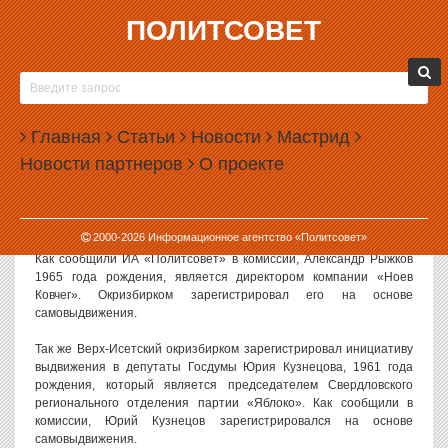
ПОЛИТСОВЕТ
12.01.2004, 09:13
ПО ВЕРХ-ИСЕТСКОМУ ОКРУГУ
ЗАРЕГИСТРИРОВАНЫ АЛЕКСАНДР РЫЖКОВ И
Главная
ДВА КУЗНЕЦОВА
Статьи
Новости
Мастрид
Новости партнеров
О проекте
Окружная избирательная комиссия Верх-Исетского
одномандатного округа зарегистрировала инициативу
выдвижения в качестве кандидата в депутаты Госдумы
Александра Рыжкова.
2000-
2026
Информационное агентство «Политсовет»
Как сообщили ИА «Политсовет» в комиссии, Александр Рыжков
1965 года рождения, является директором компании «Ноев
Ковчег». Окризбирком зарегистрировал его на основе
самовыдвижения.
Так же Верх-Исетский окризбирком зарегистрировал инициативу
выдвижения в депутаты Госдумы Юрия Кузнецова, 1961 года
рождения, который является председателем Свердловского
регионального отделения партии «Яблоко». Как сообщили в
комиссии, Юрий Кузнецов зарегистрировался на основе
самовыдвижения.