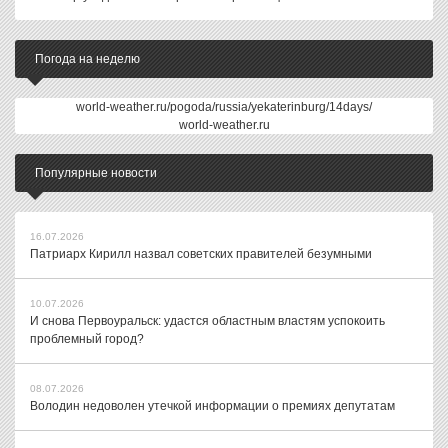
Погода на неделю
world-weather.ru/pogoda/russia/yekaterinburg/14days/
world-weather.ru
Популярные новости
16.07.2026
Патриарх Кирилл назвал советских правителей безумными
10.07.2026
И снова Первоуральск: удастся областным властям успокоить
проблемный город?
08.07.2026
Володин недоволен утечкой информации о премиях депутатам