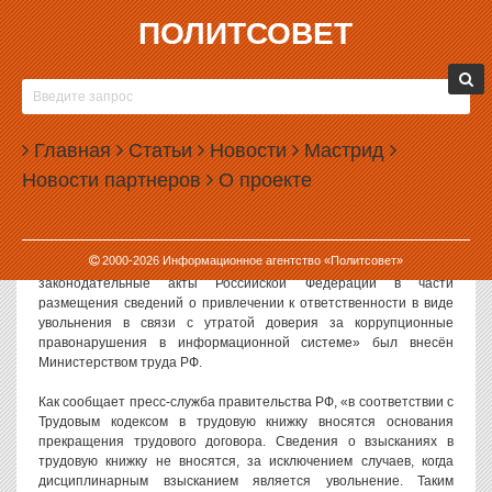
ПОЛИТСОВЕТ
25.08.2016, 14:42
В РОССИИ ПОЯВИТСЯ «ЧЕРНЫЙ СПИСОК»
ЧИНОВНИКОВ
Главная
Статьи
Новости
Мастрид
Правительство России создаст единый реестр лиц, «уволенных
Новости партнеров
О проекте
из органов власти в связи с утратой доверия». Это поможет
властям оперативно получать информацию о нарушениях
чиновников на прошлой работе.
2000-
2026
Информационное агентство «Политсовет»
Законопроект с заглавием «О внесении изменений в отдельные
законодательные акты Российской Федерации в части
размещения сведений о привлечении к ответственности в виде
увольнения в связи с утратой доверия за коррупционные
правонарушения в информационной системе» был внесён
Министерством труда РФ.
Как сообщает пресс-служба правительства РФ, «в соответствии с
Трудовым кодексом в трудовую книжку вносятся основания
прекращения трудового договора. Сведения о взысканиях в
трудовую книжку не вносятся, за исключением случаев, когда
дисциплинарным взысканием является увольнение. Таким