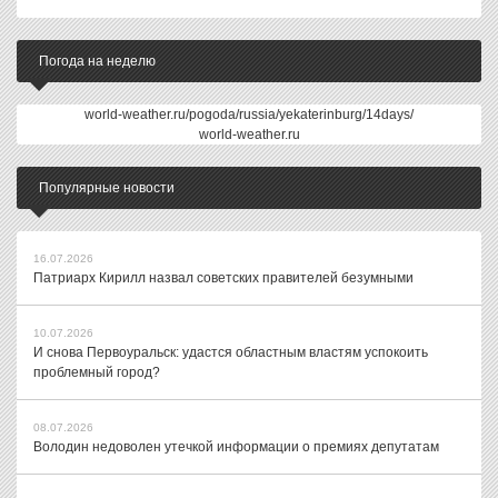
Погода на неделю
world-weather.ru/pogoda/russia/yekaterinburg/14days/
world-weather.ru
Популярные новости
16.07.2026
Патриарх Кирилл назвал советских правителей безумными
10.07.2026
И снова Первоуральск: удастся областным властям успокоить
проблемный город?
08.07.2026
Володин недоволен утечкой информации о премиях депутатам