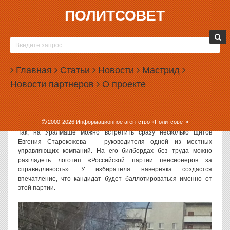
ПОЛИТСОВЕТ
18.04.2016, 10:27
УЧАСТНИК ПРАЙМЕРИЗ ЕР РЕКЛАМИРУЕТ
«ПАРТИЮ ПЕНСИОНЕРОВ»
Главная
Статьи
Новости
Мастрид
В Екатеринбурге кандидаты в Госдуму и Заксобрание приступили
Новости партнеров
О проекте
к уличной агитации — город заполнен рекламными щитами
потенциальных депутатов. При этом некоторые из них
умудряются рекламировать одну партию, выдвигаясь при этом от
другой.
2000-
2026
Информационное агентство «Политсовет»
Так, на Уралмаше можно встретить сразу несколько щитов
Евгения Старокожева — руководителя одной из местных
управляющих компаний. На его билбордах без труда можно
разглядеть логотип «Российской партии пенсионеров за
справедливость». У избирателя наверняка создастся
впечатление, что кандидат будет баллотироваться именно от
этой партии.