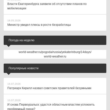
Власти Екатеринбурга заявили об отсутствии планов по
мобилизации
18.05.2026
Министр увидел плюсы в росте безработицы
Погода на неделю
world-weather.ru/pogoda/russia/yekaterinburg/14days/
world-weather.ru
Популярные новости
16.07.2026
Патриарх Кирилл назвал советских правителей безумными
10.07.2026
И снова Первоуральск: удастся областным властям успокоить
проблемный город?