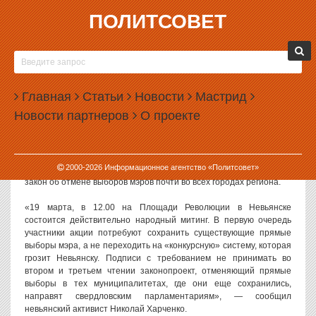
ПОЛИТСОВЕТ
17.03.2016, 15:53
НЕВЬЯНСК ВЫХОДИТ НА МИТИНГ ПРОТИВ
ОТМЕНЫ ВЫБОРОВ
Главная
Статьи
Новости
Мастрид
Жители Невьянска проведут в ближайшую субботу новый
Новости партнеров
О проекте
протестный митинг. Главной темой митинга будет отмена прямых
выборов мэров в городах Свердловской области.
Митинг в Невьянске намечен на 19 марта. Он состоится за
2000-
2026
Информационное агентство «Политсовет»
несколько дней до того, как областное Заксобрание рассмотрит
закон об отмене выборов мэров почти во всех городах региона.
«19 марта, в 12.00 на Площади Революции в Невьянске
состоится действительно народный митинг. В первую очередь
участники акции потребуют сохранить существующие прямые
выборы мэра, а не переходить на «конкурсную» систему, которая
грозит Невьянску. Подписи с требованием не принимать во
втором и третьем чтении законопроект, отменяющий прямые
выборы в тех муниципалитетах, где они еще сохранились,
направят свердловским парламентариям», — сообщил
невьянский активист Николай Харченко.