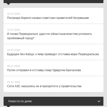
16.07.2026
Патриарх Кирилл назвал советских правителей безумными
10.07.2026
И снова Первоуральск: удастся областным властям успокоить
проблемный город?
23.07.2026
Будущее без Кабца: к чему приведет отставка мэра Первоуральска
29.07.2026
Путин отправил в отставку главу Удмуртии Бречалова
22.07.2026
Сети АЗС оказались не в приоритете у правительства
Новости по дням